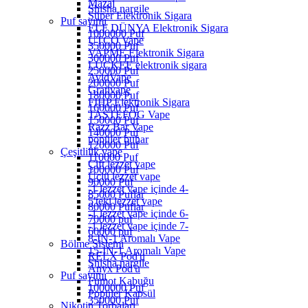
Mazaj
Shisha nargile
Süper Elektronik Sigara
Puf sayımı
ELF DÜNYA Elektronik Sigara
1000000 Puf
UTCO Vape
350000 Puf
VAPME Elektronik Sigara
300000 Puf
LUCKEE elektronik sigara
250000 Puf
AvidVape
200000 Puf
Grativape
180000 Puf
FIHP Elektronik Sigara
160000 Puf
TASTEFOG Vape
150000 Puf
Razz Bar Vape
140000 Puf
popüler buhar
120000 Puf
Çeşitlilik vape
110000 Puf
Çift lezzet vape
100000 Puf
Üçlü lezzet vape
90000 Puf
-1 lezzet vape içinde 4-
85000 Puflar
5'teki lezzet vape
80000 Puflar
-1 lezzet vape içinde 6-
70000 puf
-1 lezzet vape içinde 7-
60000 puf
8-IN-1 Aromalı Vape
Bölme Sistemi
15-IN-1 Aromalı Vape
RELX Pod'u
Shisha nargile
Anyx Pod'u
Puf sayımı
Fumot Kabuğu
1000000 Puf
Popüler Kapsül
350000 Puf
Nikotin Torbaları