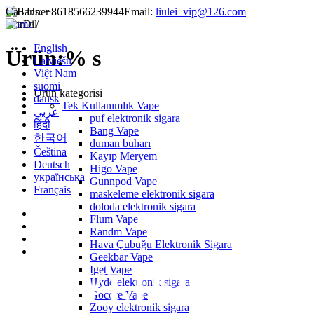
Call Us:
+8618566239944
Email:
liulei_vip@126.com
Home
Dil
/
English
Ürün:% s
Latviešu
Việt Nam
suomi
Ürün kategorisi
dansk
Tek Kullanımlık Vape
عربي
puf elektronik sigara
हिंदी
Bang Vape
한국어
duman buharı
Čeština
Kayıp Meryem
Deutsch
Higo Vape
українська
Gunnpod Vape
Français
maskeleme elektronik sigara
doloda elektronik sigara
Flum Vape
Randm Vape
Hava Çubuğu Elektronik Sigara
Geekbar Vape
Iget Vape
Hyde elektronik sigara
Gocore Vape
Zooy elektronik sigara