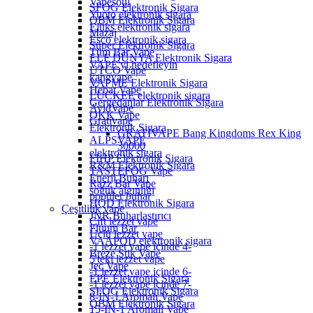
Vapesoul
SFOG Elektronik Sigara
Yuoto elektronik sigara
QBM Elektronik Sigara
Elüks elektronik sigara
Mazaj
Esco elektronik sigara
Süper Elektronik Sigara
Tüm Bar Vape
ELF DÜNYA Elektronik Sigara
VAPE'yi hedefleyin
UTCO Vape
kangvape
VAPME Elektronik Sigara
Hebat Vape
LUCKEE elektronik sigara
Gergedanlar Elektronik Sigara
AvidVape
OKK Vape
Grativape
Elektronik Sigara
GRATIVAPE Bang Kingdoms Rex King
ALPSVAPE
30000
elektronik sigara
FIHP Elektronik Sigara
R&M Elektronik Sigara
TASTEFOG Vape
Enerji Buharı
Razz Bar Vape
soğuk algınlığı
popüler buhar
HQD Elektronik Sigara
Çeşitlilik vape
JNR Buharlaştırıcı
Çift lezzet vape
Fluum Bar
Üçlü lezzet vape
VAAPOD elektronik sigara
-1 lezzet vape içinde 4-
Breze Stik Vape
5'teki lezzet vape
Jec Vape
-1 lezzet vape içinde 6-
EPE Elektronik Sigara
-1 lezzet vape içinde 7-
SFOG Elektronik Sigara
8-IN-1 Aromalı Vape
QBM Elektronik Sigara
15-IN-1 Aromalı Vape