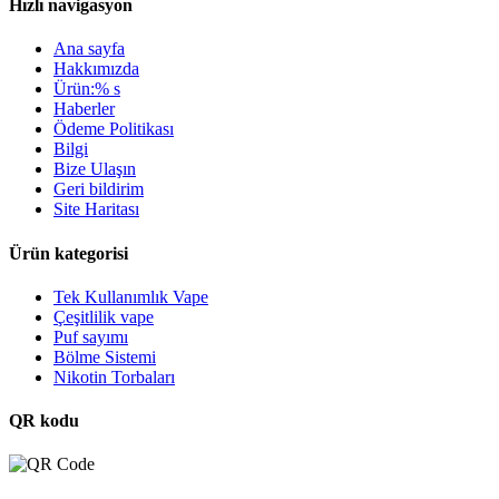
Hızlı navigasyon
Ana sayfa
Hakkımızda
Ürün:% s
Haberler
Ödeme Politikası
Bilgi
Bize Ulaşın
Geri bildirim
Site Haritası
Ürün kategorisi
Tek Kullanımlık Vape
Çeşitlilik vape
Puf sayımı
Bölme Sistemi
Nikotin Torbaları
QR kodu