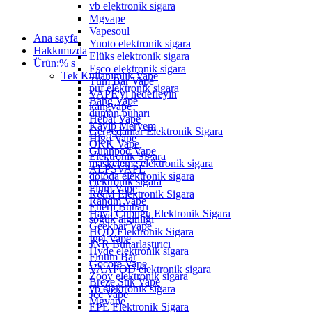
vb elektronik sigara
Mgvape
Vapesoul
Ana sayfa
Yuoto elektronik sigara
Hakkımızda
Elüks elektronik sigara
Ürün:% s
Esco elektronik sigara
Tek Kullanımlık Vape
Tüm Bar Vape
puf elektronik sigara
VAPE'yi hedefleyin
Bang Vape
kangvape
duman buharı
Hebat Vape
Kayıp Meryem
Gergedanlar Elektronik Sigara
Higo Vape
OKK Vape
Gunnpod Vape
Elektronik Sigara
maskeleme elektronik sigara
ALPSVAPE
doloda elektronik sigara
elektronik sigara
Flum Vape
R&M Elektronik Sigara
Randm Vape
Enerji Buharı
Hava Çubuğu Elektronik Sigara
soğuk algınlığı
Geekbar Vape
HQD Elektronik Sigara
Iget Vape
JNR Buharlaştırıcı
Hyde elektronik sigara
Fluum Bar
Gocore Vape
VAAPOD elektronik sigara
Zooy elektronik sigara
Breze Stik Vape
vb elektronik sigara
Jec Vape
Mgvape
EPE Elektronik Sigara