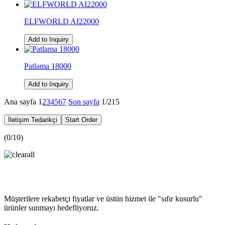
ELFWORLD AI22000
Add to Inquiry
Patlama 18000
Add to Inquiry
Ana sayfa
1
2
3
4
5
6
7
Son sayfa
1/215
İletişim Tedarikçi
Start Order
(
0
/10)
Müşterilere rekabetçi fiyatlar ve üstün hizmet ile "sıfır kusurlu"
ürünler sunmayı hedefliyoruz.