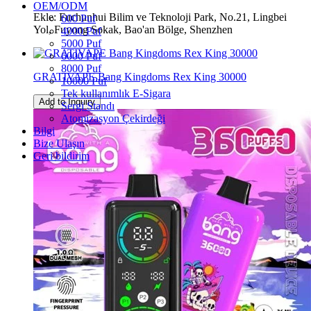
OEM/ODM
Ekle: Fuchunhui Bilim ve Teknoloji Park, No.21, Lingbei
600 Puf
Yol, Fuyong Sokak, Bao'an Bölge, Shenzhen
4000 Puf
5000 Puf
6000 Puf
8000 Puf
GRATIVAPE Bang Kingdoms Rex King 30000
10000 Puf
Tek kullanımlık E-Sigara
Add to Inquiry
Sergi Standı
Atomizasyon Çekirdeği
Bilgi
Bize Ulaşın
Geri bildirim