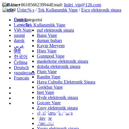
Call Us:
+8618566239944
Email:
liulei_vip@126.com
Home
Dil
/
Ürün:% s
/
Tek Kullanımlık Vape
/
Esco elektronik sigara
English
Ürün kategorisi
Latviešu
Tek Kullanımlık Vape
Việt Nam
puf elektronik sigara
suomi
Bang Vape
dansk
duman buharı
Kayıp Meryem
عربي
Higo Vape
हिंदी
Gunnpod Vape
한국어
maskeleme elektronik sigara
Čeština
doloda elektronik sigara
Deutsch
Flum Vape
українська
Randm Vape
Français
Hava Çubuğu Elektronik Sigara
Geekbar Vape
Iget Vape
Hyde elektronik sigara
Gocore Vape
Zooy elektronik sigara
vb elektronik sigara
Mgvape
Vapesoul
Yuoto elektronik sigara