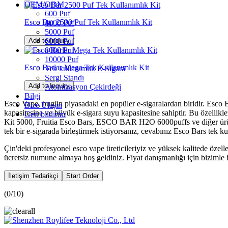
OEM/ODM
600 Puf
Esco Bar 2500 Puf Tek Kullanımlık Kit
4000 Puf
5000 Puf
Add to Inquiry
6000 Puf
8000 Puf
10000 Puf
Esco Barlar Mega Tek Kullanımlık Kit
Tek kullanımlık E-Sigara
Sergi Standı
Add to Inquiry
Atomizasyon Çekirdeği
Bilgi
Esco Vape, bugün piyasadaki en popüler e-sigaralardan biridir. Esco Bar
Bize Ulaşın
kapasitesine ve büyük e-sigara suyu kapasitesine sahiptir. Bu özelli
Geri bildirim
Kit 5000, Fruitia Esco Bars, ESCO BAR H2O 6000puffs ve diğer ürünler 
tek bir e-sigarada birleştirmek istiyorsanız, cevabınız Esco Bars tek k
Çin'deki profesyonel esco vape üreticileriyiz ve yüksek kalitede özell
ücretsiz numune almaya hoş geldiniz. Fiyat danışmanlığı için bizimle i
İletişim Tedarikçi
Start Order
(
0
/10)