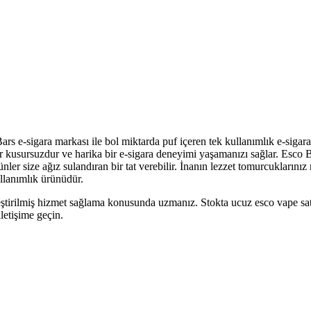
s e-sigara markası ile bol miktarda puf içeren tek kullanımlık e-sigarayı
kler kusursuzdur ve harika bir e-sigara deneyimi yaşamanızı sağlar. Es
size ağız sulandıran bir tat verebilir. İnanın lezzet tomurcuklarınız 
ullanımlık ürünüdür.
eştirilmiş hizmet sağlama konusunda uzmanız. Stokta ucuz esco vape satı
letişime geçin.